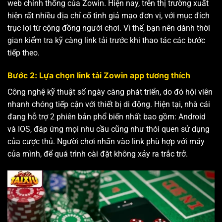
web chính thống của Zowin. Hiện nay, trên thị trường xuất
hiện rất nhiều địa chỉ cố tình giả mạo đơn vị, với mục đích
trục lợi từ cộng đồng người chơi. Vì thế, bạn nên dành thời
gian kiểm tra kỹ càng link tải trước khi thao tác các bước
tiếp theo.
Bước 2: Lựa chọn link tải Zowin app tương thích
Công nghệ kỹ thuật số ngày càng phát triển, do đó hội viên
nhanh chóng tiếp cận với thiết bị di động. Hiện tại, nhà cái
đang hỗ trợ 2 phiên bản phổ biến nhất bao gồm: Android
và IOS, đáp ứng mọi nhu cầu cũng như thói quen sử dụng
của cược thủ. Người chơi nhấn vào link phù hợp với máy
của mình, để quá trình cài đặt không xảy ra trắc trở.