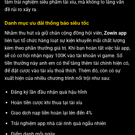
tâm trải nghiệm siêu phẩm tài xỉu, mà không lo lắng vấn
đề rủi ro xảy ra.
Danh mục ưu đãi thống báo siêu tốc
Nhằm thu hút và giữ chân cộng đồng hội viên,
Zowin app
liên tục tổ chức hàng loạt sự kiện khuyến mãi chất lượng
kèm theo phần thưởng giá trị. Khi bạn hoàn tất việc tải app,
sẽ có cơ hội nhận ngay 100K vào tài khoản ví game. Số
tiền thưởng này anh em có thể tăng thêm tài chính hiện có,
để đặt cược vào tài xỉu thoả thích. Thêm đó, còn có sự
xuất hiện của nhiều chương trình nổi trội như sau:
Đăng ký lần đầu nhận quà hậu hĩnh
Hoàn tiền cược khi thua tại tài xỉu
Giao dịch nạp tiền hoàn lại lên đến 4%
Trải nghiệm app nhà cái rinh quà ngẫu nhiên
Điểm danh mỗi ngày