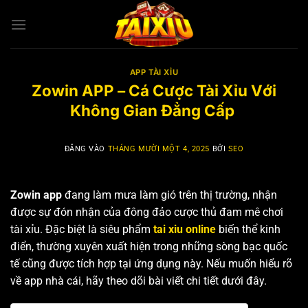
Bỏ
qua
nội
dung
APP TÀI XỈU
Zowin APP – Cá Cược Tài Xỉu Với
Không Gian Đẳng Cấp
ĐĂNG VÀO
THÁNG MƯỜI MỘT 4, 2025
BỞI
SEO
Zowin app
đang làm mưa làm gió trên thị trường, nhận
được sự đón nhận của đông đảo cược thủ đam mê chơi
tài xỉu. Đặc biệt là siêu phẩm
tai xiu online
biến thể kinh
điển, thường xuyên xuất hiện trong những sòng bạc quốc
tế cũng được tích hợp tại ứng dụng này. Nếu muốn hiểu rõ
về app nhà cái, hãy theo dõi bài viết chi tiết dưới đây.