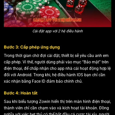
Cài đặt app với 2 hệ điều hành
Bước 3: Cấp phép ứng dụng
Trong thời gian chờ đợi cài đặt, thiết bị sẽ yêu cầu anh em
cấp phép. Vì thế, người dùng phải vào mục “Bảo mật” trên
điện thoại, để chấp nhận cho app nhà cái hoạt động hợp lệ
đối với Android. Trong khi, hệ điều hành IOS bạn chỉ cần
xác nhận bằng Face ID đảm bảo chính chủ.
Bước 4: Hoàn tất
Sau khi biểu tượng Zowin hiển thị trên màn hình điện thoại,
thành viên chỉ cần chạm vào và kích hoạt tài khoản. Đồng
nghĩa với việc bet thủ có thể bắt đầu cá cược tài xỉu, người