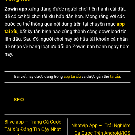
Zowin app
xứng đáng được người chơi tiến hành cài đặt,
để có cơ hội chơi tài xỉu hấp dẫn hơn. Mong rằng với các
bước cụ thể thông qua nội dung trên tại chuyên mục
app
tài xỉu
, bất kỳ tân binh nào cũng thành công download từ
lần đầu. Sau đó, người chơi hãy sở hữu tài khoản cá nhân
để nhận về hàng loạt ưu đãi do Zowin ban hành ngay hôm
nay.
Bài viết này được đăng trong
app tài xỉu
và được gắn thẻ
tài xỉu
.
SEO
8live app – Trang Cá Cược
Nhatvip App – Trải Nghiệm
Tài Xỉu Đáng Tin Cậy Nhất
Cá Cược Trên Android/IOS