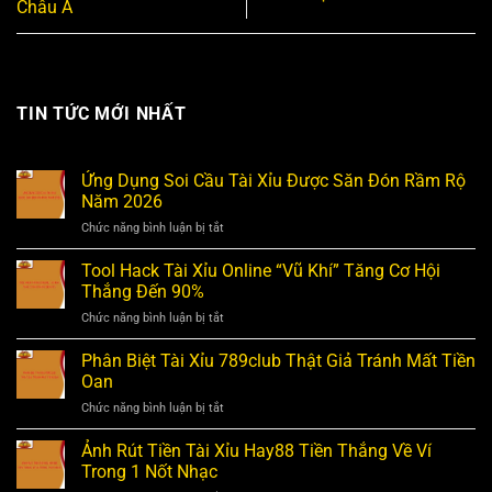
Châu Á
TIN TỨC MỚI NHẤT
Ứng Dụng Soi Cầu Tài Xỉu Được Săn Đón Rầm Rộ
Năm 2026
Chức năng bình luận bị tắt
ở
Ứng
Dụng
Tool Hack Tài Xỉu Online “Vũ Khí” Tăng Cơ Hội
Soi
Thắng Đến 90%
Cầu
Chức năng bình luận bị tắt
ở
Tài
Tool
Xỉu
Hack
Phân Biệt Tài Xỉu 789club Thật Giả Tránh Mất Tiền
Được
Tài
Săn
Oan
Xỉu
Đón
Chức năng bình luận bị tắt
ở
Online
Rầm
Phân
“Vũ
Rộ
Biệt
Ảnh Rút Tiền Tài Xỉu Hay88 Tiền Thắng Về Ví
Khí”
Năm
Tài
Tăng
Trong 1 Nốt Nhạc
2026
Xỉu
Cơ