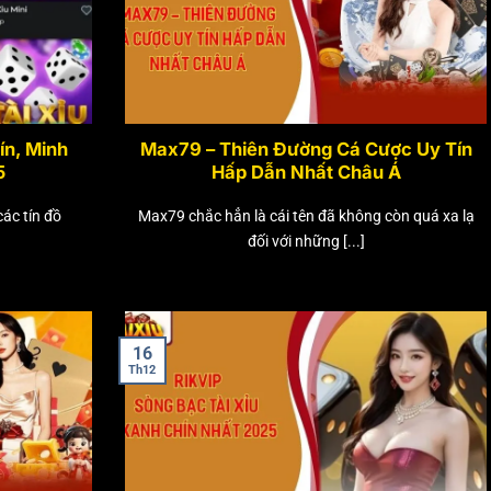
ín, Minh
Max79 – Thiên Đường Cá Cược Uy Tín
5
Hấp Dẫn Nhất Châu Á
ác tín đồ
Max79 chắc hẳn là cái tên đã không còn quá xa lạ
đối với những [...]
16
Th12