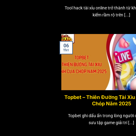
Tool hack tài xỉu online trở thành từ 
kiếm rầm rộ trên [...]
06
Th1
Topbet – Thiên Đường Tài Xỉu
Chóp Năm 2025
Topbet ghi dấu ấn trong lòng người c
sưu tập game giải trí [...]