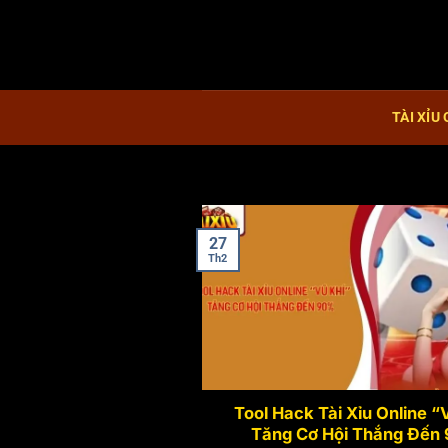
Bỏ
qua
nội
dung
TÀI XỈU
27
Th2
Tool Hack Tài Xỉu Online “
Tăng Cơ Hội Thắng Đến