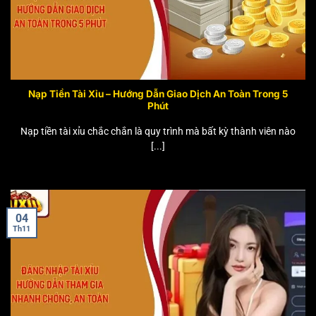
Nạp Tiền Tài Xỉu – Hướng Dẫn Giao Dịch An Toàn Trong 5
Phút
Nạp tiền tài xỉu chắc chắn là quy trình mà bất kỳ thành viên nào
[...]
04
Th11