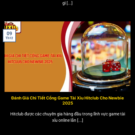
gì [...]
09
Th12
Đánh Giá Chi Tiết Cổng Game Tài Xỉu Hitclub Cho Newbie
2025
Hitclub được các chuyên gia hàng đầu trong lĩnh vực game tài
xỉu online lẫn [...]