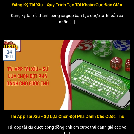
Đăng Ký Tài Xỉu – Quy Trình Tạo Tài Khoản Cực Đơn Giản
Đăng ký tài xỉu thành công sẽ giúp bạn tạo được tài khoản cá
nhân [...]
04
Th11
Tải App Tài Xỉu – Sự Lựa Chọn Đột Phá Dành Cho Cược Thủ
Tải app tài xỉu được cộng đồng anh em cược thủ đánh giá cao và
[...]