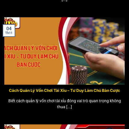
04
Th11
Cách Quản Lý Vốn Chơi Tài Xỉu – Tư Duy Làm Chủ Bàn Cược
Biết cách quản lý vốn chơi tài xỉu đóng vai trò quan trọng không
thua [...]