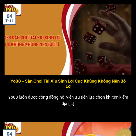
04
Th11
Yo88 – Sân Chơi Tài Xỉu Sinh Lời Cực Khủng Không Nên Bỏ
Lỡ
Yo88 luôn được cộng đồng hội viên ưu tiên lựa chọn khi tìm kiếm
địa [...]
04