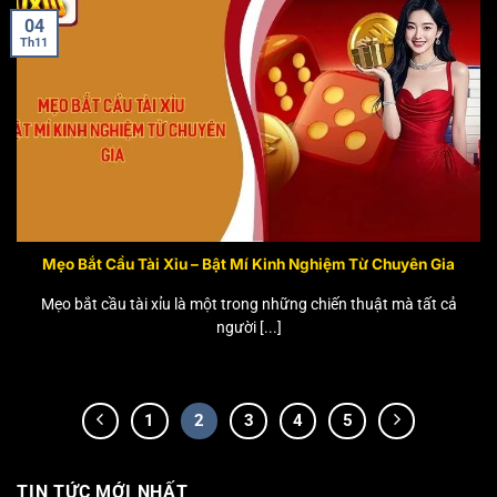
04
Th11
Mẹo Bắt Cầu Tài Xỉu – Bật Mí Kinh Nghiệm Từ Chuyên Gia
Mẹo bắt cầu tài xỉu là một trong những chiến thuật mà tất cả
người [...]
1
2
3
4
5
TIN TỨC MỚI NHẤT