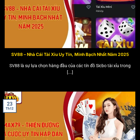
SV88 – Nhà Cái Tài Xỉu Uy Tín, Minh Bạch Nhất Năm 2025
SV88 là sự lựa chọn hàng đầu của các tín đồ Sicbo tài xỉu trong
[...]
23
Th12