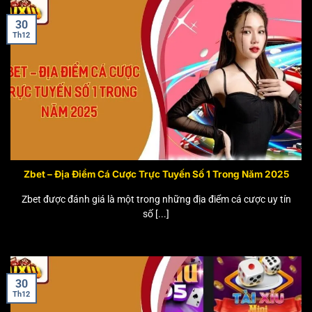
30
Th12
Zbet – Địa Điểm Cá Cược Trực Tuyến Số 1 Trong Năm 2025
Zbet được đánh giá là một trong những địa điểm cá cược uy tín
số [...]
30
Th12