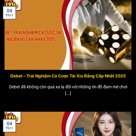
04
Th11
Debet – Trải Nghiệm Cá Cược Tài Xỉu Đẳng Cấp Nhất 2025
Debet đã không còn quá xa lạ đối với những tín đồ đam mê chơi
[...]
04
Th11