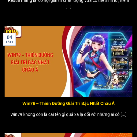
Red88 mang lại cơ hội giải trí chất lượng vừa có thể sinh lời, kiếm
[...]
04
Th11
Win79 – Thiên Đường Giải Trí Bậc Nhất Châu Á
Win79 không còn là cái tên gì quá xa lạ đối với những ai có [...]