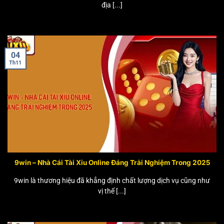
địa [...]
04
Th11
9win – Nhà Cái Tài Xỉu Online Đáng Trải Nghiệm Trong 2025
9win là thương hiệu đã khẳng định chất lượng dịch vụ cũng như
vị thế [...]