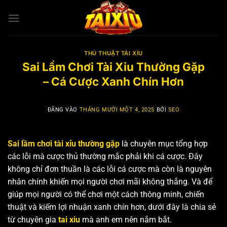
Bỏ
qua
nội
dung
THỦ THUẬT TÀI XỈU
Sai Lầm Chơi Tài Xỉu Thường Gặp
– Cá Cược Xanh Chín Hơn
ĐĂNG VÀO
THÁNG MƯỜI MỘT 4, 2025
BỞI
SEO
Sai lầm chơi tài xỉu thường gặp
là chuyên mục tổng hợp
các lỗi mà cược thủ thường mắc phải khi cá cược. Đây
không chỉ đơn thuần là các lỗi cá cược mà còn là nguyên
nhân chính khiến mọi người chơi mãi không thắng. Và để
giúp mọi người có thể chơi một cách thông minh, chiến
thuật và kiếm lợi nhuận xanh chín hơn, dưới đây là chia sẻ
từ chuyên gia
tai xiu
mà anh em nên nắm bắt.