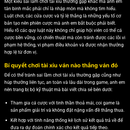
Một kiểu sai lầm chơi tài xỉu thường gặp khác mà anh em
tân binh mắc phải chỉ là nhập môn mà không tìm hiểu.
Luật chơi, các cửa cược và tỷ lệ thắng là những yếu tố cơ
bản tạo nên phiên cược mà anh em bắt buộc phải biết.
Hiểu rõ các quy luật này không chỉ giúp hội viên có thể cá
cược bền vững, có chiến thuật mà còn tránh được các lỗi vi
phạm hệ thống, vi phạm điều khoản và được nhận thưởng
hợp lệ từ đơn vị.
Bí quyết chơi tài xỉu ván nào thắng ván đó
Để có thể tránh sai lầm chơi tài xỉu thường gặp cũng như
húp thưởng liên tục, an toàn và lâu dài trong game, anh em
nên trang bị bộ kỹ thuật mà bài viết chia sẻ bên dưới:
Tham gia cá cược với tinh thần thoả mái, coi game là
sản phẩm giải trí và không đặt nặng vấn đề thắng thua.
Kết hợp với tính năng thống kê lịch sử kết quả trả về để
đưa ra dự đoán chính xác cho kết quả tiếp theo.