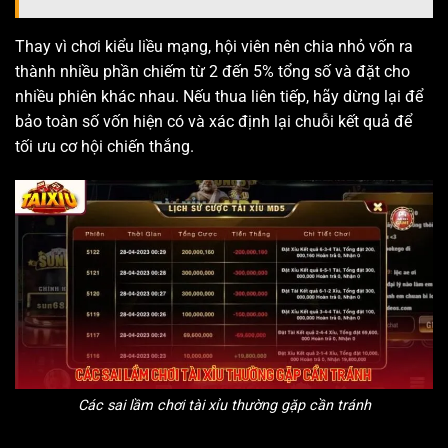
Thay vì chơi kiểu liều mạng, hội viên nên chia nhỏ vốn ra
thành nhiều phần chiếm từ 2 đến 5% tổng số và đặt cho
nhiều phiên khác nhau. Nếu thua liên tiếp, hãy dừng lại để
bảo toàn số vốn hiện có và xác định lại chuỗi kết quả để
tối ưu cơ hội chiến thắng.
Các sai lầm chơi tài xỉu thường gặp cần tránh