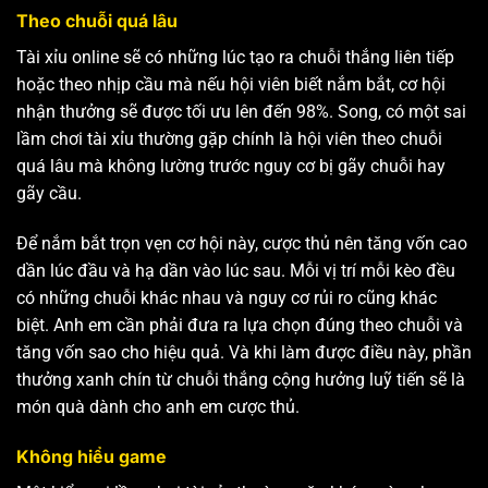
Theo chuỗi quá lâu
Tài xỉu online sẽ có những lúc tạo ra chuỗi thắng liên tiếp
hoặc theo nhịp cầu mà nếu hội viên biết nắm bắt, cơ hội
nhận thưởng sẽ được tối ưu lên đến 98%. Song, có một sai
lầm chơi tài xỉu thường gặp chính là hội viên theo chuỗi
quá lâu mà không lường trước nguy cơ bị gãy chuỗi hay
gãy cầu.
Để nắm bắt trọn vẹn cơ hội này, cược thủ nên tăng vốn cao
dần lúc đầu và hạ dần vào lúc sau. Mỗi vị trí mỗi kèo đều
có những chuỗi khác nhau và nguy cơ rủi ro cũng khác
biệt. Anh em cần phải đưa ra lựa chọn đúng theo chuỗi và
tăng vốn sao cho hiệu quả. Và khi làm được điều này, phần
thưởng xanh chín từ chuỗi thắng cộng hưởng luỹ tiến sẽ là
món quà dành cho anh em cược thủ.
Không hiểu game