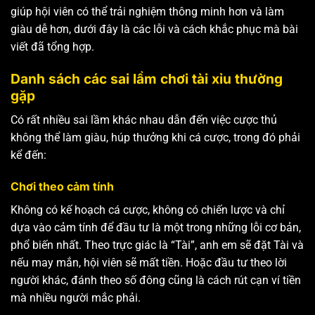
giúp hội viên có thể trải nghiệm thông minh hơn và làm
giàu dễ hơn, dưới đây là các lỗi và cách khắc phục mà bài
viết đã tổng hợp.
Danh sách các sai lầm chơi tài xỉu thường
gặp
Có rất nhiều sai lầm khác nhau dẫn đến việc cược thủ
không thể làm giàu, húp thưởng khi cá cược, trong đó phải
kể đến:
Chơi theo cảm tính
Không có kế hoạch cá cược, không có chiến lược và chỉ
dựa vào cảm tính để đầu tư là một trong những lỗi cơ bản,
phổ biến nhất. Theo trực giác là “Tài”, anh em sẽ đặt Tài và
nếu may mắn, hội viên sẽ mất tiền. Hoặc đầu tư theo lời
người khác, đánh theo số đông cũng là cách rút cạn ví tiền
mà nhiều người mắc phải.