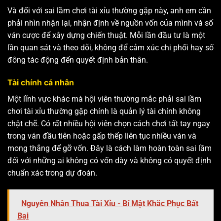
Và đối với sai lầm chơi tài xỉu thường gặp này, anh em cần
phải nhìn nhận lại, nhận định về nguồn vốn của mình và số
ván cược để xây dựng chiến thuật. Mỗi lần đầu tư là một
lần quan sát và theo dõi, không để cảm xúc chi phối hay số
đông tác động đến quyết định bản thân.
Tài chính cá nhân
Một lĩnh vực khác mà hội viên thường mắc phải sai lầm
chơi tài xỉu thường gặp chính là quản lý tài chính không
chặt chẽ. Có rất nhiều hội viên chọn cách chơi tất tay ngay
trong ván đầu tiên hoặc gấp thếp liên tục nhiều ván và
mong thắng để gỡ vốn. Đây là cách làm hoàn toàn sai lầm
đối với những ai không có vốn dày và không có quyết định
chuẩn xác trong dự đoán.
Nguyên Nhân Thua Tài Xỉu - Bí Mật Khắc Phục Bất
Bại