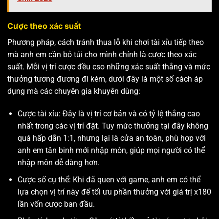
Cược theo xác suất
Phương pháp, cách tránh thua lỗ khi chơi tài xỉu tiếp theo
mà anh em cần bỏ túi cho mình chính là cược theo xác
suất. Mỗi vị trí cược đều cso những xác suất thắng và mức
thưởng tương đương đi kèm, dưới đây là một số cách áp
dụng mà các chuyên gia khuyên dùng:
Cược tài xỉu: Đây là vị trí cơ bản và có tỷ lệ thắng cao
nhất trong các vị trí đặt. Tuy mức thưởng tại đây không
quá hấp dẫn 1:1, nhưng lại là cửa an toàn, phù hợp với
anh em tân binh mới nhập môn, giúp mọi người có thể
nhập môn dễ dàng hơn.
Cược số cụ thể: Khi đã quen với game, anh em có thể
lựa chọn vị trí này để tối ưu phần thưởng với giá trị x180
lần vốn cược ban đầu.