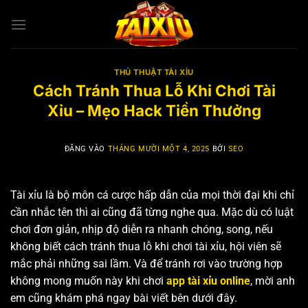
Bỏ
qua
nội
dung
THỦ THUẬT TÀI XỈU
Cách Tránh Thua Lỗ Khi Chơi Tài
Xỉu – Mẹo Hack Tiền Thưởng
ĐĂNG VÀO
THÁNG MƯỜI MỘT 4, 2025
BỞI
SEO
Tài xỉu là bộ môn cá cược hấp dẫn của mọi thời đại khi chỉ
cần nhắc tên thì ai cũng đã từng nghe qua. Mặc dù có luật
chơi đơn giản, nhịp độ diễn ra nhanh chóng, song, nếu
không biết cách tránh thua lỗ khi chơi tài xỉu, hội viên sẽ
mắc phải những sai lầm. Và để tránh rơi vào trường hợp
không mong muốn này khi chơi
app tài xỉu online
, mời anh
em cũng khám phá ngay bài viết bên dưới đây.