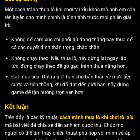
Một cách tránh thua lỗ khi chơi tài xỉu khác mà anh em cần
rèn luyện cho mình chính là bình tĩnh trước mọi phiên giải
trí:
Không để cảm xúc chi phối dù đang thắng hay thua để
có các quyết định thận trọng, chắc chắn.
Không chạy theo: Nếu thua lỗ, hãy dừng lại ngay lập
tức, đừng chạy theo để gỡ gạc, tránh thua nặng hơn.
Đặt mục tiêu: Đặt ra giới hạn cho bản thân về mức tiền
cược và tiền thắng, khi đã đạt đến giới hạn, hãy dừng
game để tận hưởng trọn vẹn hơn.
Kết luận
Trên đây là các kỹ thuật,
cách tránh thua lỗ khi chơi tài xỉu
mà bài viết đã chia sẻ đến anh em cược thủ. Chúc mọi
người có thể tìm thấy chiến thuật phù hợp với mình và áp