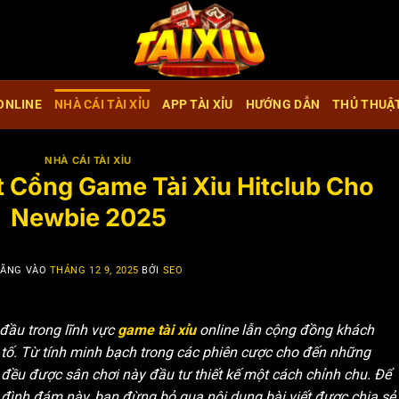
 ONLINE
NHÀ CÁI TÀI XỈU
APP TÀI XỈU
HƯỚNG DẪN
THỦ THUẬT
NHÀ CÁI TÀI XỈU
t Cổng Game Tài Xỉu Hitclub Cho
Newbie 2025
ĐĂNG VÀO
THÁNG 12 9, 2025
BỞI
SEO
đầu trong lĩnh vực
game tài xỉu
online lẫn cộng đồng khách
tố. Từ tính minh bạch trong các phiên cược cho đến những
g đều được sân chơi này đầu tư thiết kế một cách chỉnh chu. Để
o đình đám này, bạn đừng bỏ qua nội dung bài viết được chia sẻ