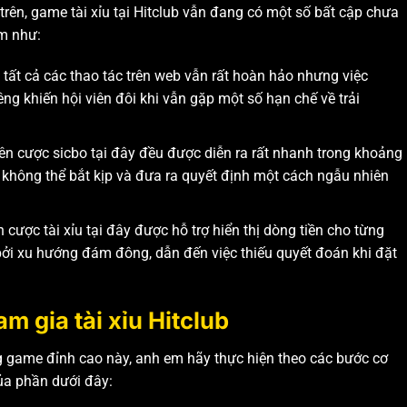
rên, game tài xỉu tại Hitclub vẫn đang có một số bất cập chưa
âm như:
tất cả các thao tác trên web vẫn rất hoàn hảo nhưng việc
êng khiến hội viên đôi khi vẫn gặp một số hạn chế về trải
n cược sicbo tại đây đều được diễn ra rất nhanh trong khoảng
 không thể bắt kịp và đưa ra quyết định một cách ngẫu nhiên
ược tài xỉu tại đây được hỗ trợ hiển thị dòng tiền cho từng
bởi xu hướng đám đông, dẫn đến việc thiếu quyết đoán khi đặt
am gia tài xỉu Hitclub
g game đỉnh cao này, anh em hãy thực hiện theo các bước cơ
ủa phần dưới đây: