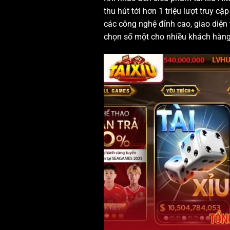
thu hút tới hơn 1 triệu lượt truy c
các công nghệ đỉnh cao, giao diện 
chọn số một cho nhiều khách hàng