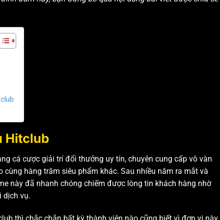
tclub
u Hitclub
ng cá cược giải trí đổi thưởng uy tín, chuyên cung cấp vô vàn
o cùng hàng trăm siêu phẩm khác. Sau nhiều năm ra mắt và
game này đã nhanh chóng chiếm được lòng tin khách hàng nhờ
 dịch vụ.
club thì chắc chắn bất kỳ thành viên nào cũng biết vì đơn vị này