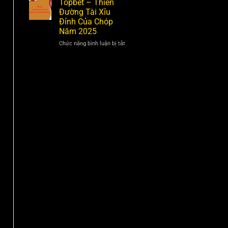
Topbet – Thiên
1
Tận
Đường Tài Xỉu
Nốt
Hưởng
Đỉnh Của Chóp
Nhạc
Cá
Năm 2025
Cược
Game
Chức năng bình luận bị tắt
ở
Tài
Topbet
Xỉu
–
Không
Thiên
Giới
Đường
Hạn
Tài
Xỉu
Đỉnh
Của
Chóp
Năm
2025