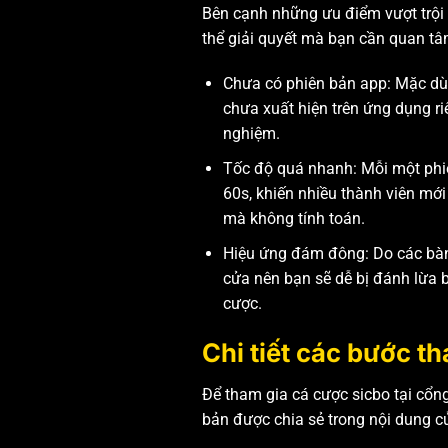
Bên cạnh những ưu điểm vượt trội t
thể giải quyết mà bạn cần quan t
Chưa có phiên bản app: Mặc dù 
chưa xuất hiện trên ứng dụng ri
nghiệm.
Tốc độ quá nhanh: Mỗi một phiê
60s, khiến nhiều thành viên mới
mà không tính toán.
Hiệu ứng đám đông: Do các bàn c
cửa nên bạn sẽ dễ bị đánh lừa 
cược.
Chi tiết các bước th
Để tham gia cá cược sicbo tại cổn
bản được chia sẻ trong nội dung c