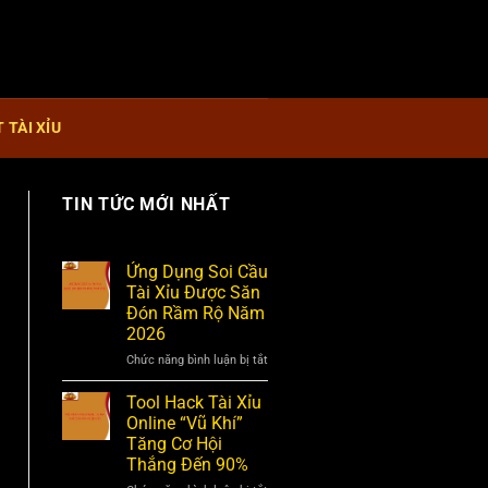
 TÀI XỈU
TIN TỨC MỚI NHẤT
Ứng Dụng Soi Cầu
Tài Xỉu Được Săn
Đón Rầm Rộ Năm
2026
Chức năng bình luận bị tắt
ở
Ứng
Dụng
Tool Hack Tài Xỉu
Soi
Online “Vũ Khí”
Cầu
Tăng Cơ Hội
Tài
Thắng Đến 90%
Xỉu