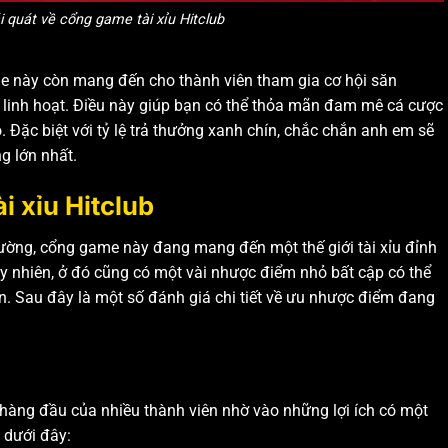
i quát về cổng game tài xỉu Hitclub
me này còn mang đến cho thành viên tham gia cơ hội săn
linh hoạt. Điều này giúp bạn có thể thỏa mãn đam mê cá cược
 Đặc biệt với tỷ lệ trả thưởng xanh chín, chắc chắn anh em sẽ
g lớn nhất.
i xỉu Hitclub
trường, cổng game này đang mang đến một thế giới tài xỉu đỉnh
uy nhiên, ở đó cũng có một vài nhược điểm nhỏ bất cập có thể
. Sau đây là một số đánh giá chi tiết về ưu nhược điểm đang
n hàng đầu của nhiều thành viên nhờ vào những lợi ích có một
 dưới đây: