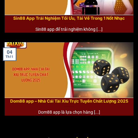
Sin88 App Trải Nghiệm Tối Ưu, Tải Về Trong 1 Nốt Nhạc
Sin88 app để trải nghiệm không [...]
04
Th11
Dom88 app – Nhà Cái Tài Xỉu Trực Tuyến Chất Lượng 2025
Dom88 app là lựa chọn hàng [...]