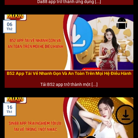
Da88 app trở thành ứng dụng [...]
06
Th2
B52 App Tải Về Nhanh Gọn Và An Toàn Trên Mọi Hệ Điều Hành
Tải B52 app trở thành một [...]
16
Th1