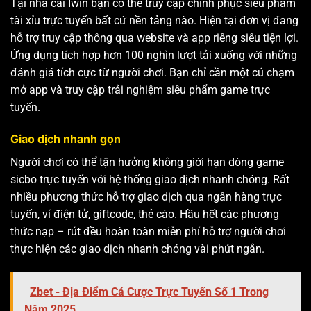
Tại nhà cái Iwin bạn có thể truy cập chinh phục siêu phẩm
tài xỉu trực tuyến bất cứ nền tảng nào. Hiện tại đơn vị đang
hỗ trợ truy cập thông qua website và app riêng siêu tiện lợi.
Ứng dụng tích hợp hơn 100 nghìn lượt tải xuống với những
đánh giá tích cực từ người chơi. Bạn chỉ cần một cú chạm
mở app và truy cập trải nghiệm siêu phẩm game trực
tuyến.
Giao dịch nhanh gọn
Người chơi có thể tận hưởng không giới hạn dòng game
sicbo trực tuyến với hệ thống giao dịch nhanh chóng. Rất
nhiều phương thức hỗ trợ giao dịch qua ngân hàng trực
tuyến, ví điện tử, giftcode, thẻ cào. Hầu hết các phương
thức nạp – rút đều hoàn toàn miễn phí hỗ trợ người chơi
thực hiện các giao dịch nhanh chóng vài phút ngắn.
Zbet - Địa Điểm Cá Cược Trực Tuyến Số 1 Trong
Năm 2025