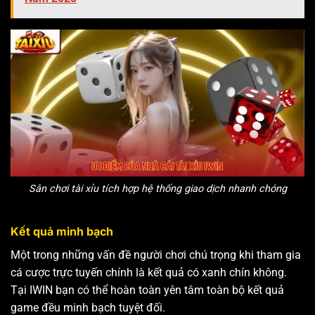
Sân chơi tài xỉu tích hợp hệ thống giao dịch nhanh chóng
Kết quả minh bạch
Một trong những vấn đề người chơi chú trọng khi tham gia
cá cược trực tuyến chính là kết quả có xanh chín không.
Tại IWIN bạn có thể hoàn toàn yên tâm toàn bộ kết quả
game đều minh bạch tuyệt đối.