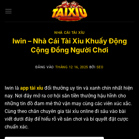
Bỏ
qua
nội
dung
NHÀ CÁI TÀI XỈU
Iwin – Nhà Cái Tài Xỉu Khuấy Động
Cộng Đồng Người Chơi
ĐĂNG VÀO
THÁNG 12 16, 2025
BỞI
SEO
Iwin là
app tài xỉu
đổi thưởng uy tín và xanh chín nhất hiện
nay. Nơi đây mở ra cơ hội săn tiền thưởng hậu hĩnh cho
những tín đồ đam mê thử vận may cùng các viên xúc xắc.
Cùng theo chân chuyên gia tài xỉu online đi sâu vào bài
viết dưới đây để hiểu rõ về sân chơi và bí quyết đặt cược
chuẩn xác.