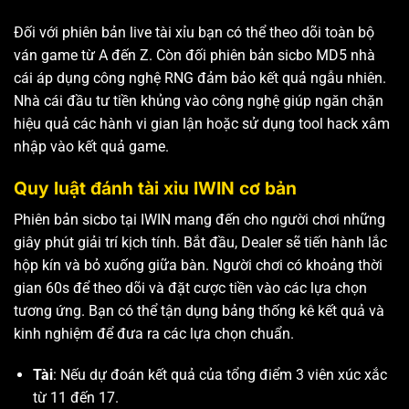
Đối với phiên bản live tài xỉu bạn có thể theo dõi toàn bộ
ván game từ A đến Z. Còn đối phiên bản sicbo MD5 nhà
cái áp dụng công nghệ RNG đảm bảo kết quả ngẫu nhiên.
Nhà cái đầu tư tiền khủng vào công nghệ giúp ngăn chặn
hiệu quả các hành vi gian lận hoặc sử dụng tool hack xâm
nhập vào kết quả game.
Quy luật đánh tài xỉu IWIN cơ bản
Phiên bản sicbo tại IWIN mang đến cho người chơi những
giây phút giải trí kịch tính. Bắt đầu, Dealer sẽ tiến hành lắc
hộp kín và bỏ xuống giữa bàn. Người chơi có khoảng thời
gian 60s để theo dõi và đặt cược tiền vào các lựa chọn
tương ứng. Bạn có thể tận dụng bảng thống kê kết quả và
kinh nghiệm để đưa ra các lựa chọn chuẩn.
Tài
: Nếu dự đoán kết quả của tổng điểm 3 viên xúc xắc
từ 11 đến 17.