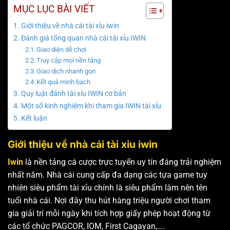
MỤC LỤC BÀI VIẾT
Giới thiệu về nhà cái tài xỉu iwin
Đánh giá tổng quan nhà cái tài xỉu IWIN
Giao diện dễ chơi
Truy cập mọi nền tảng
Giao dịch nhanh gọn
Kết quả minh bạch
Quy luật đánh tài xỉu IWIN cơ bản
Một số kinh nghiệm khi tham gia IWIN tài xỉu
Kết luận
Giới thiệu về nhà cái tài xỉu iwin
Iwin
là nền tảng cá cược trực tuyến uy tín đáng trải nghiệm
nhất năm. Nhà cái cung cấp đa dạng các tựa game tuy
nhiên siêu phẩm tài xỉu chính là siêu phẩm làm nên tên
tuổi nhà cái. Nơi đây thu hút hàng triệu người chơi tham
gia giải trí mỗi ngày khi tích hợp giấy phép hoạt động từ
các tổ chức PAGCOR, IOM, First Cagayan,….