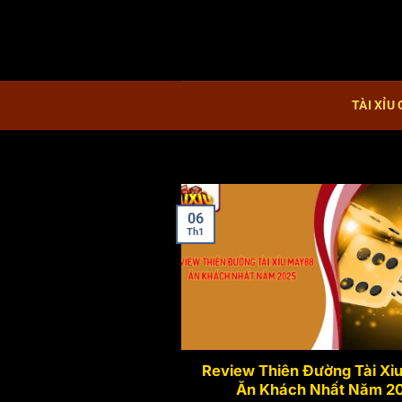
Bỏ
qua
nội
dung
TÀI XỈU
06
Th1
Review Thiên Đường Tài Xỉ
Ăn Khách Nhất Năm 2