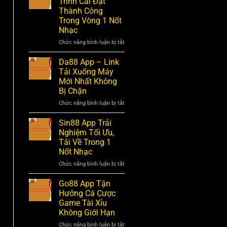
Trình Cài Đặt
Trong
Về
Thành Công
1
Nhanh
Trong Vòng 1 Nốt
Nốt
Gọn
Nhạc
Nhạc
Và
An
Chức năng bình luận bị tắt
ở
Toàn
Fabet
Trên
App
Da88 App – Link
Mọi
Quy
Tải Xuống Máy
Hệ
Trình
Mới Nhất Không
Điều
Cài
Bị Chặn
Hành
Đặt
Thành
Chức năng bình luận bị tắt
ở
Công
Da88
Trong
App
Sin88 App Trải
Vòng
–
Nghiệm Tối Ưu,
1
Link
Tải Về Trong 1
Nốt
Tải
Nốt Nhạc
Nhạc
Xuống
Máy
Chức năng bình luận bị tắt
ở
Mới
Sin88
Nhất
App
Go88 App Tận
Không
Trải
Hưởng Cá Cược
Bị
Nghiệm
Game Tài Xỉu
Chặn
Tối
Không Giới Hạn
Ưu,
Tải
Chức năng bình luận bị tắt
ở