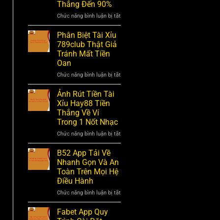
Thắng Đến 90%
Xỉu
Được
Chức năng bình luận bị tắt
ở
Săn
Tool
Đón
Hack
Phân Biệt Tài Xỉu
Rầm
Tài
789club Thật Giả
Rộ
Xỉu
Tránh Mất Tiền
Năm
Online
Oan
2026
“Vũ
Khí”
Chức năng bình luận bị tắt
ở
Tăng
Phân
Cơ
Biệt
Ảnh Rút Tiền Tài
Hội
Tài
Xỉu Hay88 Tiền
Thắng
Xỉu
Thắng Về Ví
Đến
789club
Trong 1 Nốt Nhạc
90%
Thật
Giả
Chức năng bình luận bị tắt
ở
Tránh
Ảnh
Mất
Rút
B52 App Tải Về
Tiền
Tiền
Nhanh Gọn Và An
Oan
Tài
Toàn Trên Mọi Hệ
Xỉu
Điều Hành
Hay88
Tiền
Chức năng bình luận bị tắt
ở
Thắng
B52
Về
App
Fabet App Quy
Ví
Tải