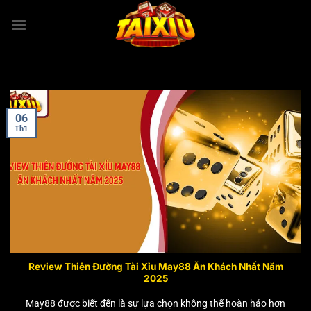
Bỏ
qua
nội
dung
06
Th1
Review Thiên Đường Tài Xỉu May88 Ăn Khách Nhất Năm
2025
May88 được biết đến là sự lựa chọn không thể hoàn hảo hơn