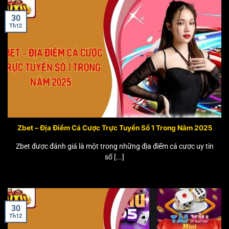
30
Th12
Zbet – Địa Điểm Cá Cược Trực Tuyến Số 1 Trong Năm 2025
Zbet được đánh giá là một trong những địa điểm cá cược uy tín
số [...]
30
Th12