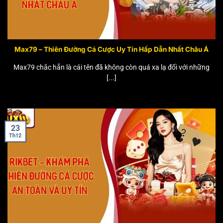
Max79 – Thiên Đường Cá Cược Uy Tín Hấp Dẫn Nhất Châu Á
Max79 chắc hẳn là cái tên đã không còn quá xa lạ đối với những
[...]
23
Th12